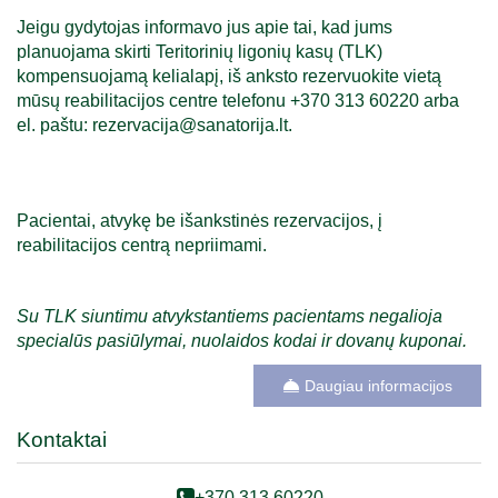
Jeigu gydytojas informavo jus apie tai, kad jums
planuojama skirti Teritorinių ligonių kasų (TLK)
kompensuojamą kelialapį, iš anksto rezervuokite vietą
mūsų reabilitacijos centre telefonu +370 313 60220 arba
el. paštu:
rezervacija@sanatorija.lt
.
Pacientai, atvykę be išankstinės rezervacijos, į
reabilitacijos centrą nepriimami.
Su TLK siuntimu atvykstantiems pacientams negalioja
specialūs pasiūlymai, nuolaidos kodai ir dovanų kuponai.
Daugiau informacijos
Kontaktai
+370 313 60220