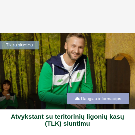
Tik su siuntimu
Daugiau informacijos
Atvykstant su teritorinių ligonių kasų
(TLK) siuntimu