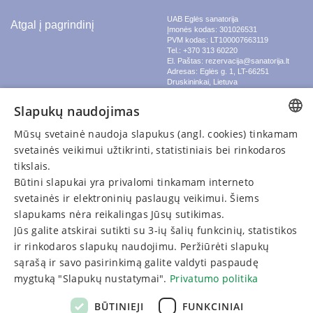
UAB Eglės sanatorija
Atgal į pagrindinį
Įmonės kodas: 301026531
PVM kodas: LT100007663119
Tel.: +370 313 60220
El. Paštas: rezervacija@sanatorija.lt
Adresas: Eglės g. 1, LT-66251
Druskininkai, Lietuva
Slapukų nustatymai
Slapukų naudojimas
Užsakymo taisyklės
Mūsų svetainė naudoja slapukus (angl. cookies) tinkamam
LITHUANIAN
svetainės veikimui užtikrinti, statistiniais bei rinkodaros
Privatumo politika
GERMAN
tikslais.
Būtini slapukai yra privalomi tinkamam interneto
ENGLISH
SUSISIEKITE
svetainės ir elektroninių paslaugų veikimui. Šiems
RUSSIAN
slapukams nėra reikalingas Jūsų sutikimas.
Skambinkite:
Jūs galite atskirai sutikti su 3-ių šalių funkcinių, statistikos
+370 313 60220
ir rinkodaros slapukų naudojimu. Peržiūrėti slapukų
sąrašą ir savo pasirinkimą galite valdyti paspaudę
mygtuką "Slapukų nustatymai".
Privatumo politika
Rašykite:
Turite klausimų? Rašykite!
BŪTINIEJI
FUNKCINIAI